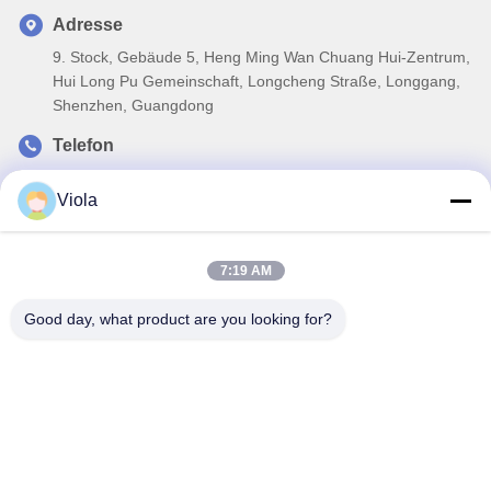
Adresse
9. Stock, Gebäude 5, Heng Ming Wan Chuang Hui-Zentrum,
Hui Long Pu Gemeinschaft, Longcheng Straße, Longgang,
Shenzhen, Guangdong
Telefon
86-0755-27117707
Viola
E-Mail-Adresse
gcl@gcled.com
7:19 AM
Good day, what product are you looking for?
Privacy policy
|
Sitemap
| Gute Qualität Chinas örtlich
festgelegte LED-Anzeige im Freien Lieferant. Copyright-©
2024-2026 Shenzhen GCL Electronics Co., Ltd . Alle Rechte
vorbehalten.