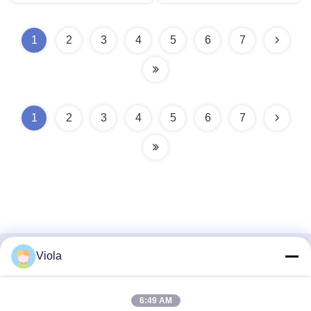
1
2
3
4
5
6
7
1
2
3
4
5
6
7
Viola
Schnellkontakt
Adresse
6:49 AM