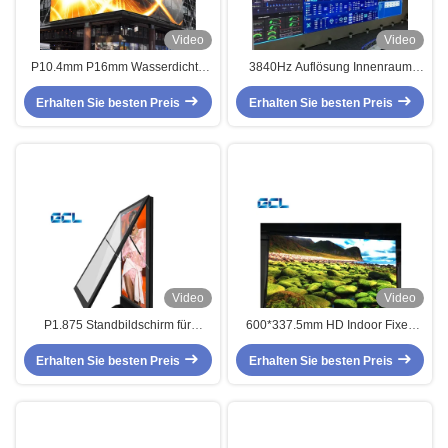
Video
Video
P10.4mm P16mm Wasserdichte
3840Hz Auflösung Innenraum
Außenwerbebildschirm Hersteller
Fest-LED-Display Gspark High
Erhalten Sie besten Preis
chinesischer Herkunft
Erhalten Sie besten Preis
Definition für kommerzielle
Werbung
Video
Video
P1.875 Standbildschirm für
600*337.5mm HD Indoor Fixed
Werbung
LED Display Die Casting
Erhalten Sie besten Preis
Erhalten Sie besten Preis
Aluminium Schmal Pixel Pitch
LED Display