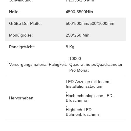
Schwingung:
P1.953\2.6 Mm
Helle:
4500-5500Nits
Größe Der Platte:
500*500mm/500*1000mm
Modulgröße:
250*250 Mm
Panelgewicht:
8 Kg
10000 
Versorgungsmaterial-Fähigkeit:
Quadratmeter/Quadratmeter 
Pro Monat
LED-Anzeige mit festem 
Installationsstadium
, 
Hochtechnologische LED-
Hervorheben:
Bildschirme
, 
Hightech-LED-
Bühnenbildschirm