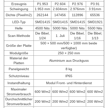
Erzeugnis
P1.953
P2.604
P2.976
P3.91
Schwingung
1.953 mm
2.604mm
2.976mm
3.91mm
Dichte (Pixel/m2)
262144
147456
112896
65536
LED-Typ
SMD1415
SMD1415
SMD1415
SMD1921
Helle
4500 Nits
5000 Nits
5000 Nits
5500 Nits
Die Bibel,
Die Bibel,
Die Bibel,
Scan-Methode
1. Juli
1/24
1/16
1/13
500 × 500 mm/500 × 1000 mm beide
Größe der Platte
verfügbar)
Modulgröße
250 × 250 mm
Material der
Aluminium aus Druckguss
Platten
Panelgewicht
8 kg
Schutzniveau
IP65
Instandhaltung
Modul Front- und Hinterdienst
Maximaler
600 W/m2
600 W/m2
600 W/m2
600 W/m2
Stromverbrauch
Durchschnittlicher
200 W/m2
200 W/m2
200 W/m2
200 W/m2
Stromverbrauch