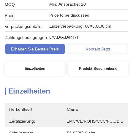
Min. Ansprache: 20
MOQ:
Price to be discussed
Preis:
Einzelverpackung: 60X60X30 cm
Verpackungsdetails:
L/C,D/A,D/P,T/T
Zahlungsbedingungen:
Erhalten Sie Besten Preis
Kontakt Jetzt
Einzelheiten
Produkt-Beschreibung
Einzelheiten
Herkunftsort:
China
Zertifizierung:
EMC/CE/ROHS/CCC/FCC/BIS