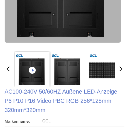
AC100-240V 50/60HZ Außene LED-Anzeige
P6 P10 P16 Video PBC RGB 256*128mm
320mm*320mm
GCL
Markenname: