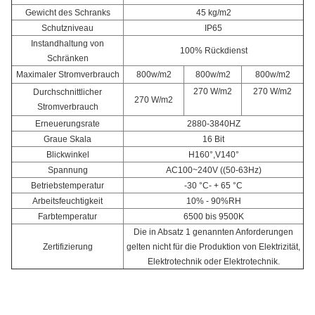
Gewicht des Schranks
45 kg/m2
Schutzniveau
IP65
Instandhaltung von
100% Rückdienst
Schränken
Maximaler Stromverbrauch
800w/m2
800w/m2
800w/m2
270 W/m2
270 W/m2
Durchschnittlicher
270 W/m2
Stromverbrauch
Erneuerungsrate
2880-3840HZ
Graue Skala
16 Bit
Blickwinkel
H160°,V140°
Spannung
AC100~240V ((50-63Hz)
Betriebstemperatur
-30 °C- + 65 °C
Arbeitsfeuchtigkeit
10% - 90%RH
Farbtemperatur
6500 bis 9500K
Die in Absatz 1 genannten Anforderungen
Zertifizierung
gelten nicht für die Produktion von Elektrizität,
Elektrotechnik oder Elektrotechnik.