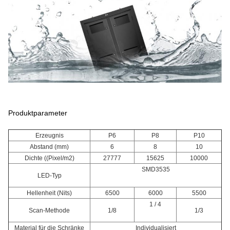
Produktparameter
Erzeugnis
P6
P8
P10
Abstand (mm)
6
8
10
Dichte ((Pixel/m2)
27777
15625
10000
SMD3535
LED-Typ
Hellenheit (Nits)
6500
6000
5500
1 / 4
Scan-Methode
1/8
1/3
Material für die Schränke
Individualisiert