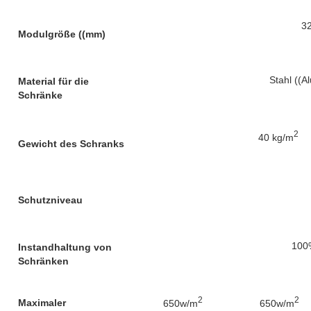
3
Modulgröße ((mm)
Stahl ((A
Material für die
Schränke
2
40 kg/m
Gewicht des Schranks
Schutzniveau
100
Instandhaltung von
Schränken
2
2
Maximaler
650w/m
650w/m