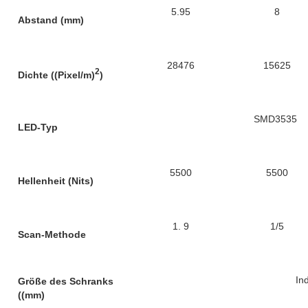
5.95
8
Abstand (mm)
28476
15625
2
Dichte ((Pixel/m)
)
SMD3535
LED-Typ
5500
5500
Hellenheit (Nits)
1. 9
1/5
Scan-Methode
Ind
Größe des Schranks
((mm)