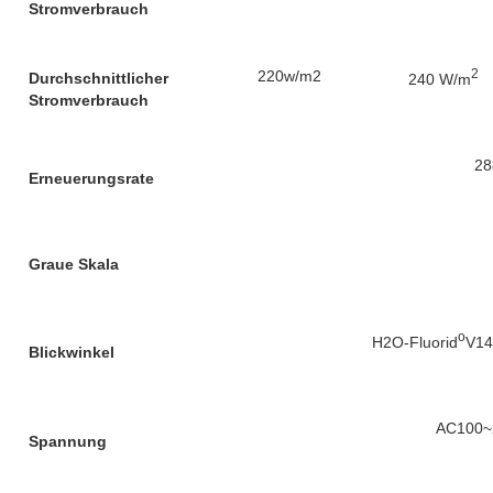
Stromverbrauch
2
220w/m2
Durchschnittlicher
240 W/m
Stromverbrauch
28
Erneuerungsrate
Graue Skala
o
H2O-Fluorid
V14
Blickwinkel
AC100~
Spannung