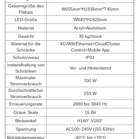
Gesamtgröße des
W655mm*H1936mm*T45mm
Plakats
LED-Größe
W640*H1920mm
Material
Acryl+Aluminium
Gewicht
35 kg/Stück
Material für die
4G/Wifi/Ethernet+CloudCluster
Schränke
Control+Mobile App
Schutzniveau
IP31
Instandhaltung von
Vor- und Hinterdienst
Schränken
Maximaler
700 W
Stromverbrauch
Durchschnittlicher
250 W
Stromverbrauch
Erneuerungsrate
2880 bis 3840 Hz
Graue Skala
16 Bit
Blickwinkel
H160°,V160°
Spannung
AC100~240V ((50-63Hz)
Betriebstemperatur
-40°C bis +70°C