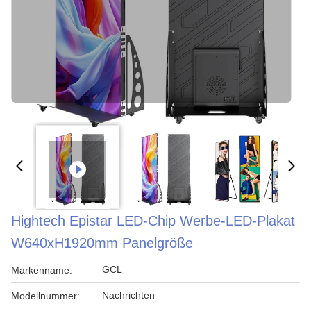
Hightech Epistar LED-Chip Werbe-LED-Plakat
W640xH1920mm Panelgröße
GCL
Markenname:
Nachrichten
Modellnummer: