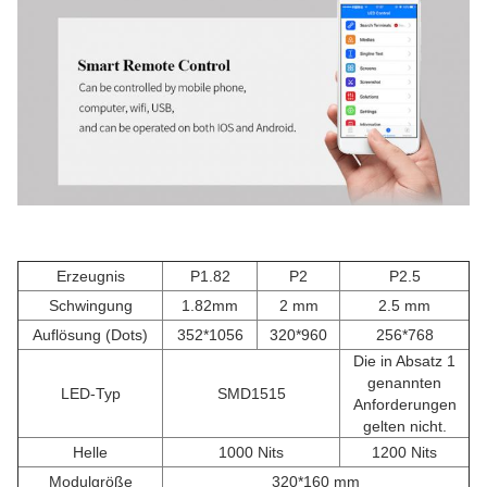
Erzeugnis
P1.82
P2
P2.5
Schwingung
1.82mm
2 mm
2.5 mm
Auflösung (Dots)
352*1056
320*960
256*768
Die in Absatz 1
genannten
LED-Typ
SMD1515
Anforderungen
gelten nicht.
Helle
1000 Nits
1200 Nits
Modulgröße
320*160 mm