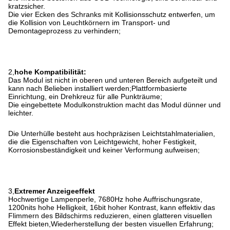
kratzsicher.
Die vier Ecken des Schranks mit Kollisionsschutz entwerfen, um
die Kollision von Leuchtkörnern im Transport- und
Demontageprozess zu verhindern;
2,
hohe Kompatibilität:
Das Modul ist nicht in oberen und unteren Bereich aufgeteilt und
kann nach Belieben installiert werden;Plattformbasierte
Einrichtung, ein Drehkreuz für alle Punkträume;
Die eingebettete Modulkonstruktion macht das Modul dünner und
leichter.
Die Unterhülle besteht aus hochpräzisen Leichtstahlmaterialien,
die die Eigenschaften von Leichtgewicht, hoher Festigkeit,
Korrosionsbeständigkeit und keiner Verformung aufweisen;
3,
Extremer Anzeigeeffekt
Hochwertige Lampenperle, 7680Hz hohe Auffrischungsrate,
1200nits hohe Helligkeit, 16bit hoher Kontrast, kann effektiv das
Flimmern des Bildschirms reduzieren, einen glatteren visuellen
Effekt bieten,Wiederherstellung der besten visuellen Erfahrung;