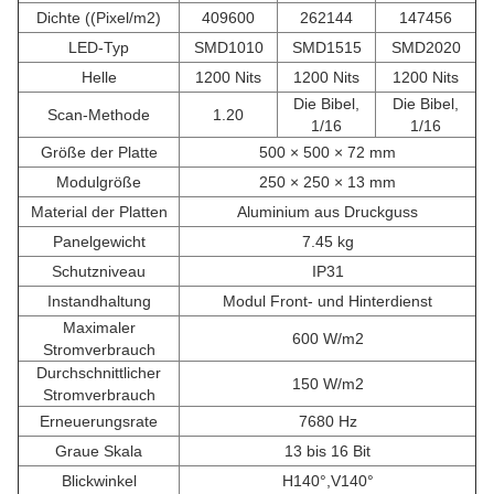
Dichte ((Pixel/m2)
409600
262144
147456
LED-Typ
SMD1010
SMD1515
SMD2020
Helle
1200 Nits
1200 Nits
1200 Nits
Die Bibel,
Die Bibel,
Scan-Methode
1.20
1/16
1/16
Größe der Platte
500 × 500 × 72 mm
Modulgröße
250 × 250 × 13 mm
Material der Platten
Aluminium aus Druckguss
Panelgewicht
7.45 kg
Schutzniveau
IP31
Instandhaltung
Modul Front- und Hinterdienst
Maximaler
600 W/m2
Stromverbrauch
Durchschnittlicher
150 W/m2
Stromverbrauch
Erneuerungsrate
7680 Hz
Graue Skala
13 bis 16 Bit
Blickwinkel
H140°,V140°