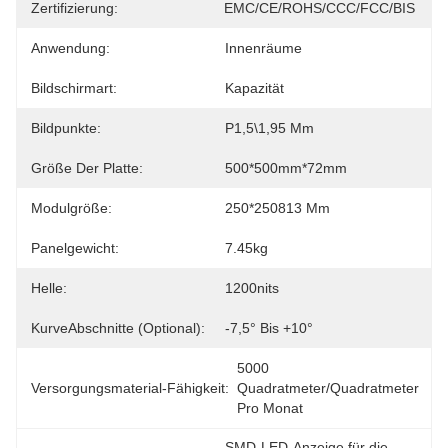
Zertifizierung:
EMC/CE/ROHS/CCC/FCC/BIS
Anwendung:
Innenräume
Bildschirmart:
Kapazität
Bildpunkte:
P1,5\1,95 Mm
Größe Der Platte:
500*500mm*72mm
Modulgröße:
250*250813 Mm
Panelgewicht:
7.45kg
Helle:
1200nits
KurveAbschnitte (optional):
-7,5° Bis +10°
5000 
Versorgungsmaterial-Fähigkeit:
Quadratmeter/Quadratmeter 
Pro Monat
SMD-LED-Anzeige für die 