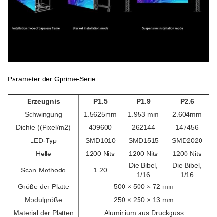
Parameter der Gprime-Serie:
Erzeugnis
P1.5
P1.9
P2.6
Schwingung
1.5625mm
1.953 mm
2.604mm
Dichte ((Pixel/m2)
409600
262144
147456
LED-Typ
SMD1010
SMD1515
SMD2020
Helle
1200 Nits
1200 Nits
1200 Nits
Die Bibel,
Die Bibel,
Scan-Methode
1.20
1/16
1/16
Größe der Platte
500 × 500 × 72 mm
Modulgröße
250 × 250 × 13 mm
Material der Platten
Aluminium aus Druckguss