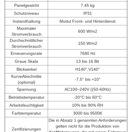
Panelgewicht
7.45 kg
Schutzniveau
IP31
Instandhaltung
Modul Front- und Hinterdienst
Maximaler
600 W/m2
Stromverbrauch
Durchschnittlicher
150 W/m2
Stromverbrauch
Erneuerungsrate
7680 Hz
Graue Skala
13 bis 16 Bit
Blickwinkel
H140°,V140°
KurveAbschnitte
-7,5° bis +10°
(optional)
Spannung
AC100~240V ((50-60Hz)
Betriebstemperatur
-20°C bis 60°C
Arbeitsfeuchtigkeit
10% bis 90% RH
Farbtemperatur
3000 bis 9500K
Die in Absatz 1 genannten Anforderungen
gelten nicht für die Produktion von
Zertifizierungen
Kraftfahrzeugen, die mit einem Fahrzeug