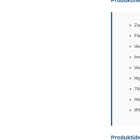
Produktme
Zw
Fl
Ve
In
Vo
Hi
76
Hö
IP
Produktüb