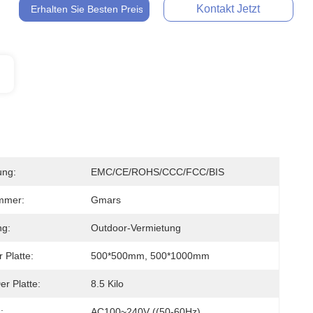
Kontakt Jetzt
Erhalten Sie Besten Preis
ung:
EMC/CE/ROHS/CCC/FCC/BIS
mmer:
Gmars
g:
Outdoor-Vermietung
 Platte:
500*500mm, 500*1000mm
er Platte:
8.5 Kilo
:
AC100~240V ((50-60Hz)