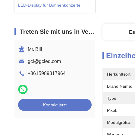
LED-Display für Bühnenkonzerte
Treten Sie mit uns in Verbindung
Ei
Mr. Bill
Einzelhe
gcl@gcled.com
+8615989317964
Herkunftsort:
Brand Name:
Type:
Kontakt jetzt
Pixel:
Modulgröße:
Wartung: