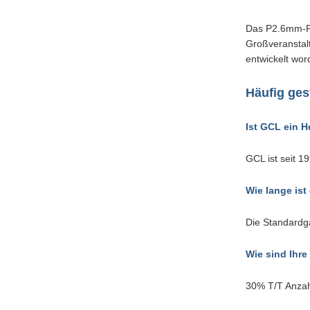
Das P2.6mm-P3
Großveranstalt
entwickelt wor
Häufig ges
Ist GCL ein 
GCL ist seit 1
Wie lange ist
Die Standardga
Wie sind Ihr
30% T/T Anzah