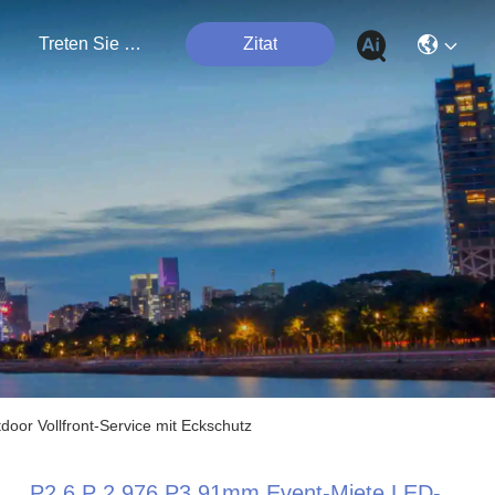
n
Treten Sie Mit Uns In Verbindung
Zitat
or Vollfront-Service mit Eckschutz
P2.6 P 2.976 P3.91mm Event-Miete LED-