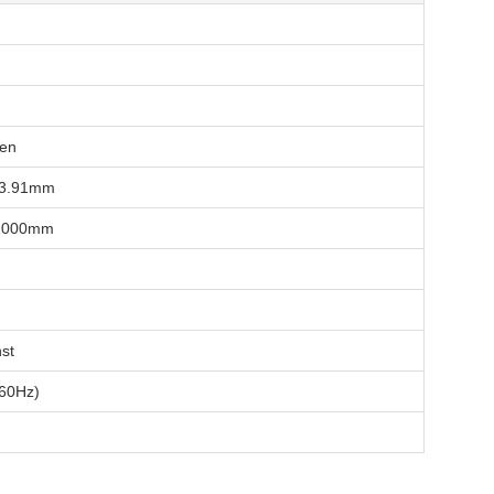
ien
P3.91mm
*1000mm
nst
60Hz)