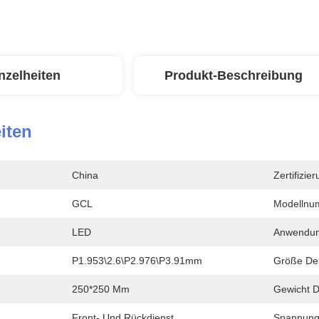
nzelheiten
Produkt-Beschreibung
iten
China
Zertifizier
GCL
Modellnu
LED
Anwendun
P1.953\2.6\P2.976\P3.91mm
Größe Der
250*250 Mm
Gewicht D
Front- Und Rückdienst
Spannung