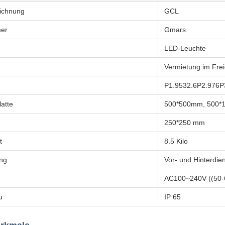
ichnung
GCL
er
Gmars
LED-Leuchte
Vermietung im Fre
P1.9532.6P2.976
atte
500*500mm, 500
250*250 mm
t
8.5 Kilo
ung
Vor- und Hinterdie
AC100~240V ((50-
u
IP 65