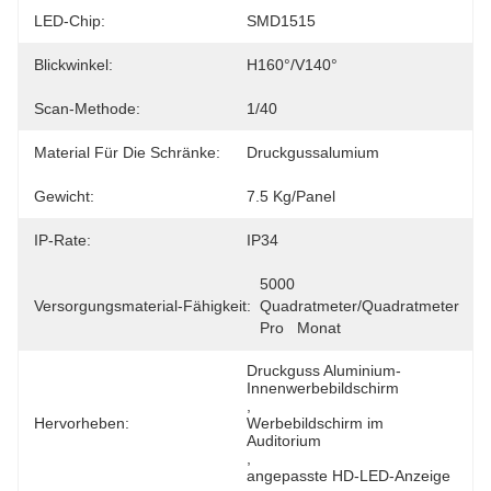
LED-Chip:
SMD1515
Blickwinkel:
H160°/V140°
Scan-Methode:
1/40
Material Für Die Schränke:
Druckgussalumium
Gewicht:
7.5 Kg/Panel
IP-Rate:
IP34
5000 
Versorgungsmaterial-Fähigkeit:
Quadratmeter/Quadratmeter 
Pro   Monat
Druckguss Aluminium-
Innenwerbebildschirm
, 
Hervorheben:
Werbebildschirm im 
Auditorium
, 
angepasste HD-LED-Anzeige