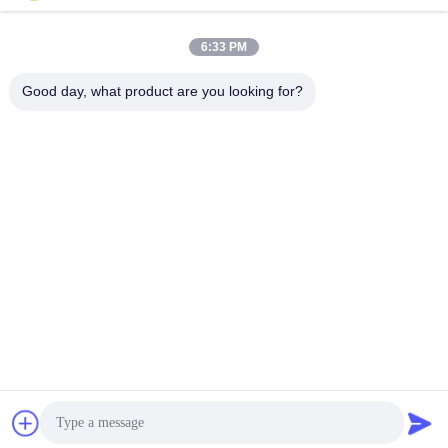
Adresse
6:33 PM
9. Stock, Gebäude 5, Heng Ming Wan Chuang Hui-Zentrum,
Good day, what product are you looking for?
Hui Long Pu Gemeinschaft, Longcheng Straße, Longgang,
Shenzhen, Guangdong
Telefon
86-0755-27117707
E-Mail-Adresse
gcl@gcled.com
Privacy policy
|
Sitemap
| Gute Qualität Chinas örtlich
festgelegte LED-Anzeige im Freien Lieferant. Copyright-©
2024-2026 Shenzhen GCL Electronics Co., Ltd . Alle Rechte
vorbehalten.