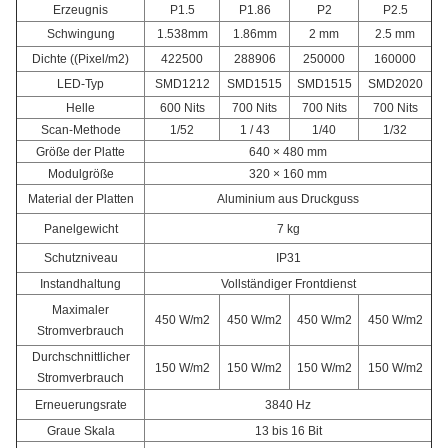
Erzeugnis
P1.5
P1.86
P2
P2.5
Schwingung
1.538mm
1.86mm
2 mm
2.5 mm
Dichte ((Pixel/m2)
422500
288906
250000
160000
LED-Typ
SMD1212
SMD1515
SMD1515
SMD2020
Helle
600 Nits
700 Nits
700 Nits
700 Nits
Scan-Methode
1/52
1 / 43
1/40
1/32
Größe der Platte
640 × 480 mm
Modulgröße
320 × 160 mm
Material der Platten
Aluminium aus Druckguss
Panelgewicht
7 kg
Schutzniveau
IP31
Instandhaltung
Vollständiger Frontdienst
Maximaler
450 W/m2
450 W/m2
450 W/m2
450 W/m2
Stromverbrauch
Durchschnittlicher
150 W/m2
150 W/m2
150 W/m2
150 W/m2
Stromverbrauch
Erneuerungsrate
3840 Hz
Graue Skala
13 bis 16 Bit