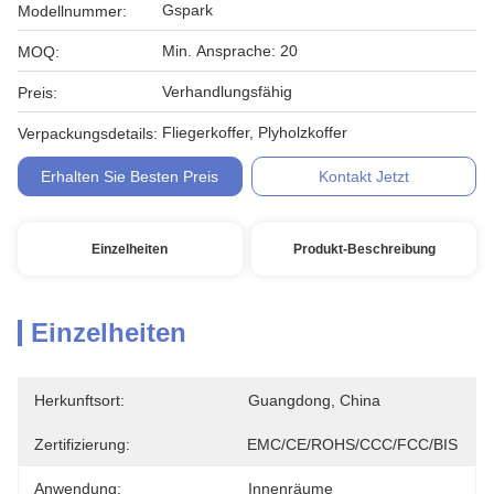
Gspark
Modellnummer:
Min. Ansprache: 20
MOQ:
Verhandlungsfähig
Preis:
Fliegerkoffer, Plyholzkoffer
Verpackungsdetails:
Erhalten Sie Besten Preis
Kontakt Jetzt
Einzelheiten
Produkt-Beschreibung
Einzelheiten
Herkunftsort:
Guangdong, China
Zertifizierung:
EMC/CE/ROHS/CCC/FCC/BIS
Anwendung:
Innenräume